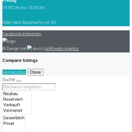
Freitag
10:00 Uhr bis 13:00 Uhr
Oder nach Absprache vor Ort.
Facebook
Instagram
© Design mit
durch
[un]Kreativ Agentur
Compare listings
Vergleichen
Close
Suche