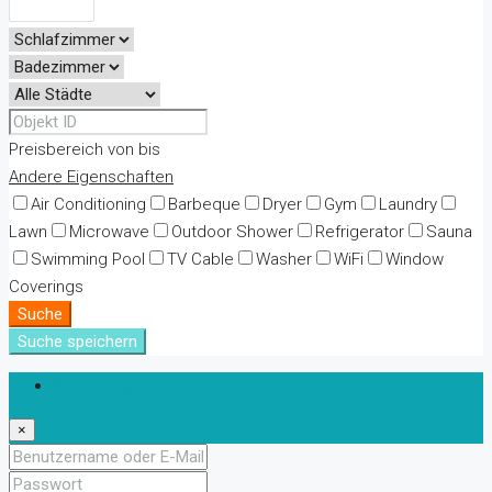
Preisbereich
von
bis
Andere Eigenschaften
Air Conditioning
Barbeque
Dryer
Gym
Laundry
Lawn
Microwave
Outdoor Shower
Refrigerator
Sauna
Swimming Pool
TV Cable
Washer
WiFi
Window
Coverings
Suche
Suche speichern
Anmeldung
×