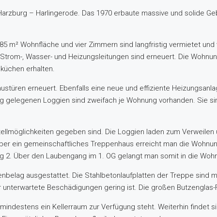
d Harzburg – Harlingerode. Das 1970 erbaute massive und solide G
85 m² Wohnfläche und vier Zimmern sind langfristig vermietet und 
 Strom-, Wasser- und Heizungsleitungen sind erneuert. Die Wohnun
küchen erhalten.
stüren erneuert. Ebenfalls eine neue und effiziente Heizungsanla
ung gelegenen Loggien sind zweifach je Wohnung vorhanden. Sie s
tellmöglichkeiten gegeben sind. Die Loggien laden zum Verweile
ber ein gemeinschaftliches Treppenhaus erreicht man die Wohnu
 2. Über den Laubengang im 1. OG gelangt man somit in die Woh
belag ausgestattet. Die Stahlbetonlaufplatten der Treppe sind mit
für unterwartete Beschädigungen gering ist. Die großen Butzenglas
r mindestens ein Kellerraum zur Verfügung steht. Weiterhin findet 