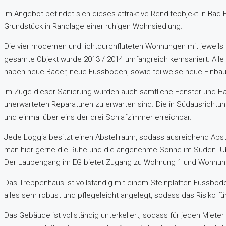
Im Angebot befindet sich dieses attraktive Renditeobjekt in Ba
Grundstück in Randlage einer ruhigen Wohnsiedlung.
Die vier modernen und lichtdurchfluteten Wohnungen mit jeweils 
gesamte Objekt wurde 2013 / 2014 umfangreich kernsaniert. Alle
haben neue Bäder, neue Fussböden, sowie teilweise neue Einbau
Im Zuge dieser Sanierung wurden auch sämtliche Fenster und Hau
unerwarteten Reparaturen zu erwarten sind. Die in Südausricht
und einmal über eins der drei Schlafzimmer erreichbar.
Jede Loggia besitzt einen Abstellraum, sodass ausreichend Abs
man hier gerne die Ruhe und die angenehme Sonne im Süden. Ü
Der Laubengang im EG bietet Zugang zu Wohnung 1 und Wohnung
Das Treppenhaus ist vollständig mit einem Steinplatten-Fussboden
alles sehr robust und pflegeleicht angelegt, sodass das Risiko 
Das Gebäude ist vollständig unterkellert, sodass für jeden Miete