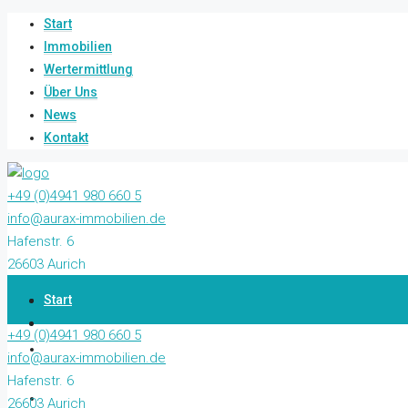
Start
Immobilien
Wertermittlung
Über Uns
News
Kontakt
+49 (0)4941 980 660 5
info@aurax-immobilien.de
Hafenstr. 6
26603 Aurich
Start
+49 (0)4941 980 660 5
Immobilien
info@aurax-immobilien.de
Hafenstr. 6
Wertermittlung
26603 Aurich