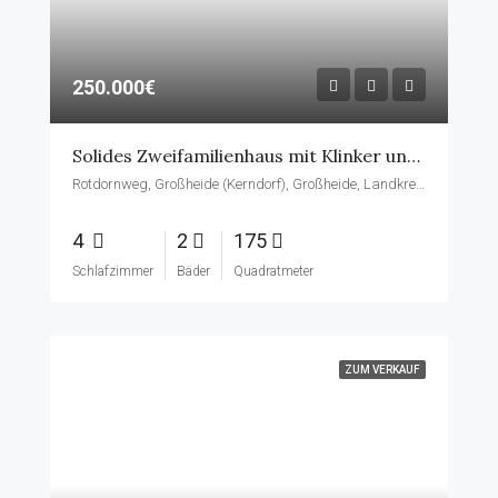
250.000€
Solides Zweifamilienhaus mit Klinker und Krüppelwalmdach in ruhiger Lage von Großheide — 175 m² Wohnfläche, zwei Einheiten, großes Grundstück
Rotdornweg, Großheide (Kerndorf), Großheide, Landkreis Aurich, Niedersachsen, 26532, Deutschland
4
2
175
Schlafzimmer
Bäder
Quadratmeter
ZUM VERKAUF