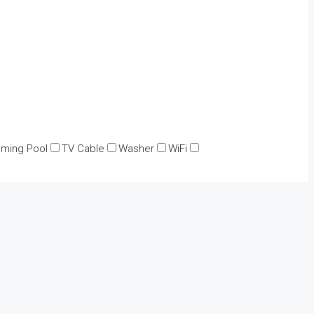
ming Pool
TV Cable
Washer
WiFi