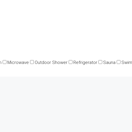
n
Microwave
Outdoor Shower
Refrigerator
Sauna
Swim