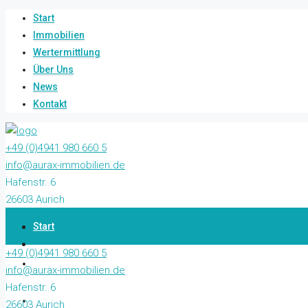
Start
Immobilien
Wertermittlung
Über Uns
News
Kontakt
+49 (0)4941 980 660 5
info@aurax-immobilien.de
Hafenstr. 6
26603 Aurich
Start
+49 (0)4941 980 660 5
Immobilien
info@aurax-immobilien.de
Hafenstr. 6
Wertermittlung
26603 Aurich