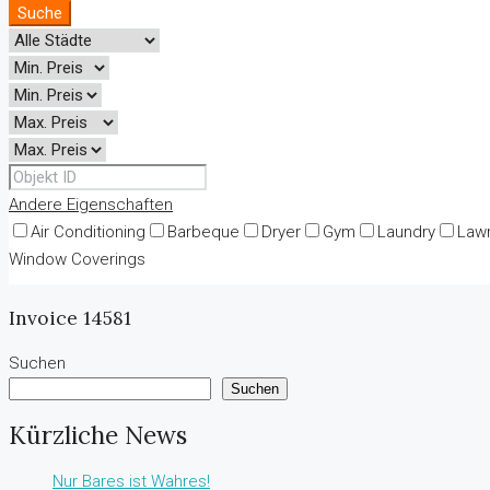
Suche
Andere Eigenschaften
Air Conditioning
Barbeque
Dryer
Gym
Laundry
Law
Window Coverings
Invoice 14581
Suchen
Suchen
Kürzliche News
Nur Bares ist Wahres!