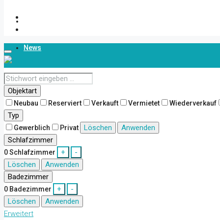
Über Uns
News
Kontakt
Objektart
Neubau
Reserviert
Verkauft
Vermietet
Wiederverkauf
Typ
Löschen
Anwenden
Gewerblich
Privat
Schlafzimmer
+
-
0
Schlafzimmer
Löschen
Anwenden
Badezimmer
+
-
0
Badezimmer
Löschen
Anwenden
Erweitert