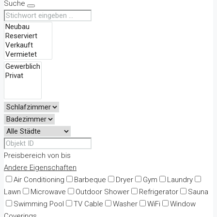
Suche
Preisbereich
von
bis
Andere Eigenschaften
Air Conditioning
Barbeque
Dryer
Gym
Laundry
Lawn
Microwave
Outdoor Shower
Refrigerator
Sauna
Swimming Pool
TV Cable
Washer
WiFi
Window
Coverings