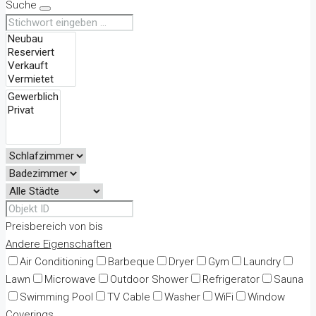
Suche
Preisbereich
von
bis
Andere Eigenschaften
Air Conditioning
Barbeque
Dryer
Gym
Laundry
Lawn
Microwave
Outdoor Shower
Refrigerator
Sauna
Swimming Pool
TV Cable
Washer
WiFi
Window
Coverings