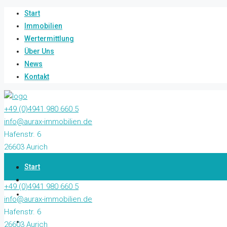
Start
Immobilien
Wertermittlung
Über Uns
News
Kontakt
+49 (0)4941 980 660 5
info@aurax-immobilien.de
Hafenstr. 6
26603 Aurich
Start
+49 (0)4941 980 660 5
Immobilien
info@aurax-immobilien.de
Hafenstr. 6
Wertermittlung
26603 Aurich