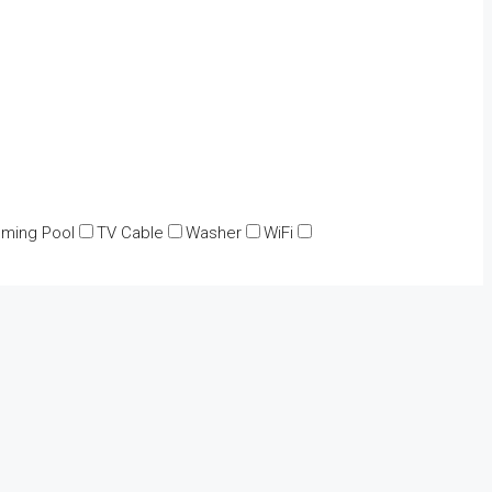
ming Pool
TV Cable
Washer
WiFi