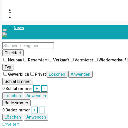
Über Uns
News
Kontakt
Objektart
Neubau
Reserviert
Verkauft
Vermietet
Wiederverkauf
Typ
Löschen
Anwenden
Gewerblich
Privat
Schlafzimmer
+
-
0
Schlafzimmer
Löschen
Anwenden
Badezimmer
+
-
0
Badezimmer
Löschen
Anwenden
Erweitert