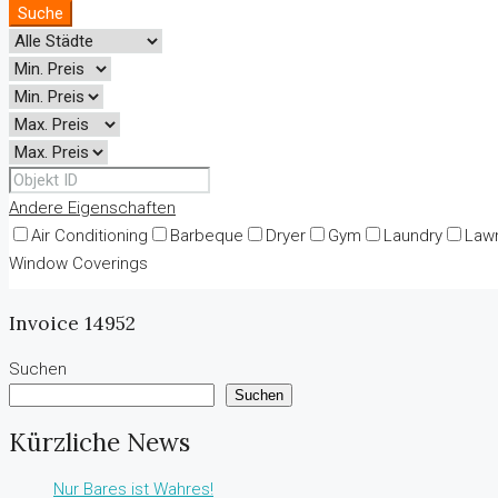
Suche
Andere Eigenschaften
Air Conditioning
Barbeque
Dryer
Gym
Laundry
Law
Window Coverings
Invoice 14952
Suchen
Suchen
Kürzliche News
Nur Bares ist Wahres!