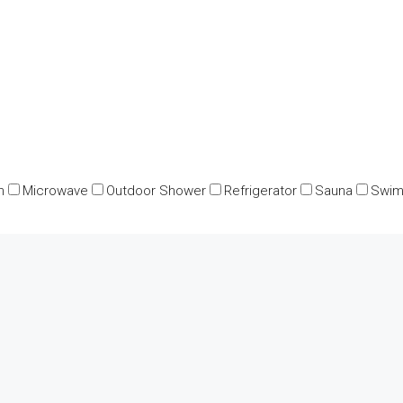
n
Microwave
Outdoor Shower
Refrigerator
Sauna
Swim