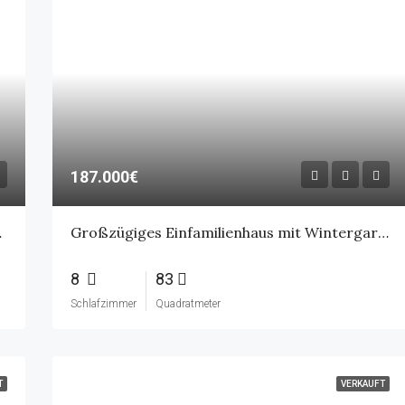
187.000€
Norddeich
Großzügiges Einfamilienhaus mit Wintergarten, Kamin und weitläufigem Garten – ideal für kreative Köpfe
8
83
Schlafzimmer
Quadratmeter
T
VERKAUFT