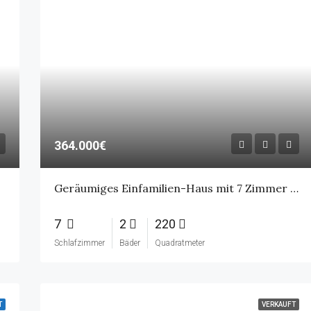
364.000€
Geräumiges Einfamilien-Haus mit 7 Zimmer in Aurich – Egels
7
2
220
Schlafzimmer
Bäder
Quadratmeter
T
VERKAUFT