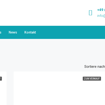
+49 
info
s
News
Kontakt
Sortiere nach
F
ZUM VERKAUF