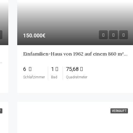
150.000€
Einfamilien-Haus von 1962 auf einem 860 m² Grundstück
Großheide (Kerndorf), Großheide, Landkreis Aurich, Niedersachsen, 26532, Deutschland
6
1
75,68
Schlafzimmer
Bad
Quadratmeter
F
VERKAUFT