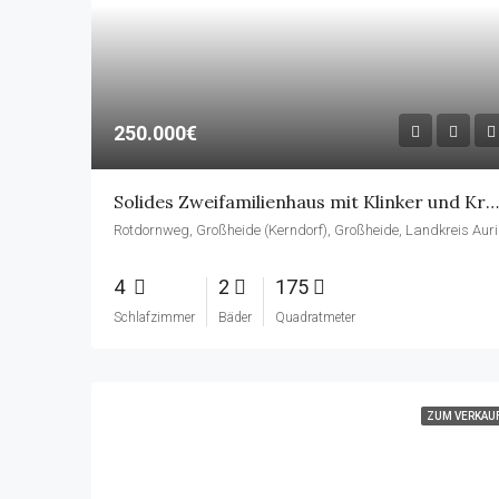
250.000€
Solides Zweifamilienhaus mit Klinker und Krüppelwalmdach in ruhiger Lage von Großheide — 175 m² Wohnfläche, zwei Einheiten, großes Grundstück
Rotdornweg, 
4
2
175
Schlafzimmer
Bäder
Quadratmeter
ZUM VERKAU