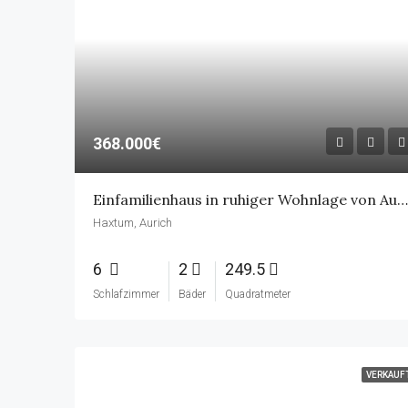
368.000€
Einfamilienhaus in ruhiger Wohnlage von Aurich-Haxtum – 6 Zimmer, 2 Bäder, Garage
Haxtum, Aurich
6
2
249.5
Schlafzimmer
Bäder
Quadratmeter
VERKAUF