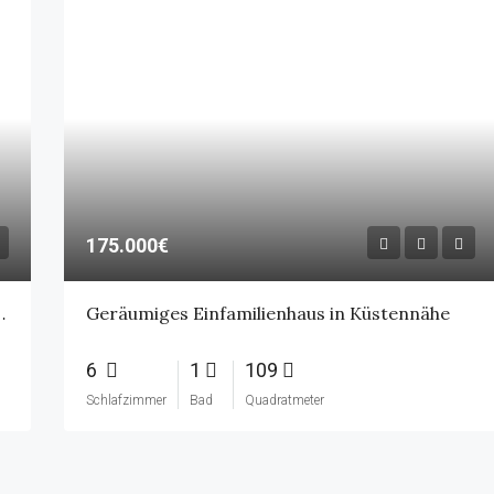
175.000€
se – zentrale Lage in Aurich
Geräumiges Einfamilienhaus in Küstennähe
6
1
109
Schlafzimmer
Bad
Quadratmeter