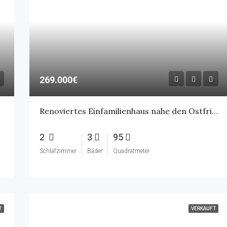
269.000€
Renoviertes Einfamilienhaus nahe den Ostfriesischen Inseln – Wintergarten, Carport & großer
2
3
95
Schlafzimmer
Bäder
Quadratmeter
T
VERKAUFT