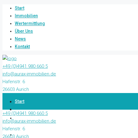
Start
Immobilien
Wertermittlung
Über Uns
News
Kontakt
+49 (0)4941 980 660 5
info@aurax-immobilien.de
Hafenstr. 6
26603 Aurich
Start
+49 (0)4941 980 660 5
Immobilien
info@aurax-immobilien.de
Hafenstr. 6
Wertermittlung
26603 Aurich